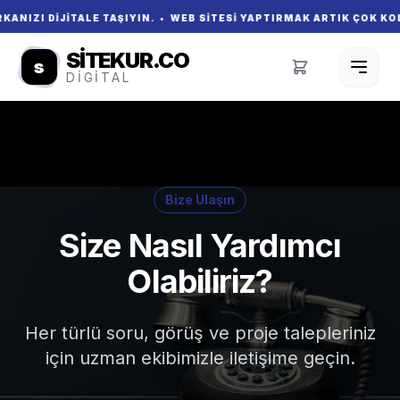
 DIJITALE TAŞIYIN. • WEB SITESI YAPTIRMAK ARTIK ÇOK KOLAY! 
SITEKUR.CO
s
DIGITAL
Bize Ulaşın
Size Nasıl Yardımcı
Olabiliriz?
Her türlü soru, görüş ve proje talepleriniz
için uzman ekibimizle iletişime geçin.