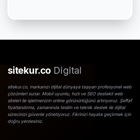
sitekur.co
Digital
sitekur.co, markanızı dijital dünyaya taşıyan profesyonel web
çözümleri sunar. Mobil uyumlu, hızlı ve SEO destekli web
siteleri ile işletmenizin online görünürlüğünü artırıyoruz. Şeffaf
fiyatlandırma, zamanında teslim ve teknik destek ile dijital
sürecinizi güvenle yönetiyoruz. Fikrinizi hayata geçirmek için
doğru yerdesiniz.