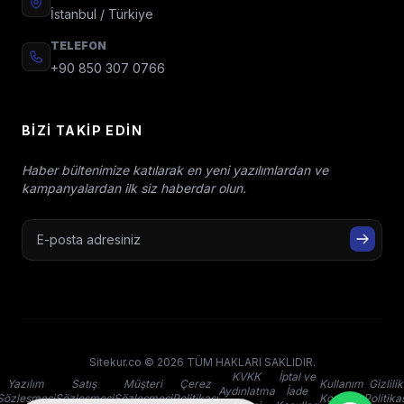
İstanbul / Türkiye
TELEFON
+90 850 307 0766
BIZI TAKIP EDIN
Haber bültenimize katılarak en yeni yazılımlardan ve
kampanyalardan ilk siz haberdar olun.
Sitekur.co © 2026 TÜM HAKLARI SAKLIDIR.
KVKK
İptal ve
Yazılım
Satış
Müşteri
Çerez
Kullanım
Gizlilik
Aydınlatma
İade
Sözleşmesi
Sözleşmesi
Sözleşmesi
Politikası
Koşulları
Politika