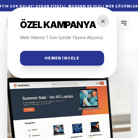
K KOLAY! UYGUN FIYATLI, MODERN VE HIZLI WEB ÇÖZÜMLERIYLE MAR
SITEKUR.CO
ÖZEL KAMPANYA
s
DIGITAL
Web Sitenizi 1 Gün İçinde Yayına Alıyoruz.
Anasayfa
/
Yazılımlar
/
Blog Scripti
HEMEN İNCELE