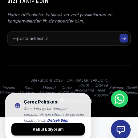
BIZI TAKIP EDIN
Haber bültenimize katılarak en yeni yazılımlardan ve
kampanyalardan ilk siz haberdar olun.
Sitekur.co © 2026 TÜM HAKLARI SAKLIDIR.
KVKK
İptal ve
Yazılım
Satış
Müşteri
Çerez
Kullanım
Gizlilik
Aydınlatma
İade
Sözleşmesi
Sözleşmesi
Sözleşmesi
Politikası
Koşulları
Politika
Metni
Koşulları
Çerez Politikası
Size daha iyi bir deneyim
sunabilmek için sitemizde çerezler
kullanıyoruz.
Detaylı Bilgi
Kabul Ediyorum