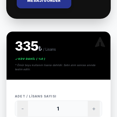
MESAJI GÖNDER
335
₺
/ Lisans
KDV DAHİL ( %0 )
* Ömür boyu kullanım lisansı dahildir. Satın alım sonrası anında
teslim edilir.
ADET / LISANS SAYISI
-
+