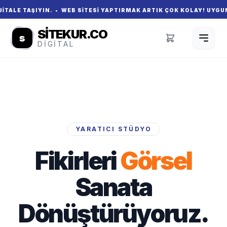
• WEB SITESI YAPTIRMAK ARTIK ÇOK KOLAY! UYGUN FIYATLI, MODER
SITEKUR.CO
s
DIGITAL
YARATICI STÜDYO
Fikirleri
Görsel
Sanata
Dönüştürüyoruz.