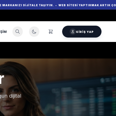
ZI DIJITALE TAŞIYIN. • WEB SITESI YAPTIRMAK ARTIK ÇOK KOLAY!
IŞIM
GIRIŞ YAP
r
un dijital