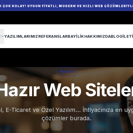
AY! UYGUN FIYATLI, MODERN VE HIZLI WEB ÇÖZÜMLERIYLE MARKANI
Z
YAZILIMLARIMIZ
REFERANSLAR
BAYILIK
HAKKIMIZDA
BLOG
İLET
Keşfet
Hazır Web Sitele
 E-Ticaret ve Özel Yazılım... İhtiyacınıza en uyg
çözümler burada.