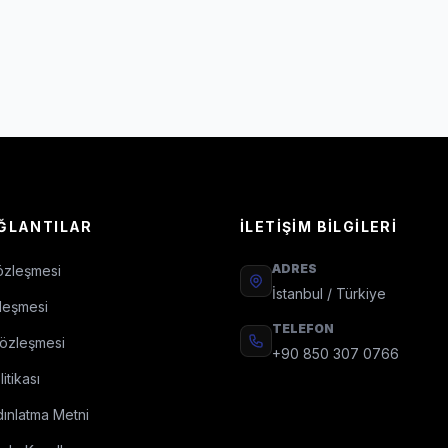
AĞLANTILAR
İLETIŞIM BILGILERI
ADRES
özleşmesi
İstanbul / Türkiye
leşmesi
TELEFON
Sözleşmesi
+90 850 307 0766
itikası
ınlatma Metni