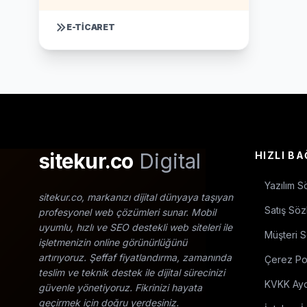
E-TICARET
sitekur.co
Digital
HIZLI B
Yazılım S
sitekur.co, markanızı dijital dünyaya taşıyan
Satış Söz
profesyonel web çözümleri sunar. Mobil
uyumlu, hızlı ve SEO destekli web siteleri ile
Müşteri 
işletmenizin online görünürlüğünü
artırıyoruz. Şeffaf fiyatlandırma, zamanında
Çerez Pol
teslim ve teknik destek ile dijital sürecinizi
KVKK Ayd
güvenle yönetiyoruz. Fikrinizi hayata
geçirmek için doğru yerdesiniz.