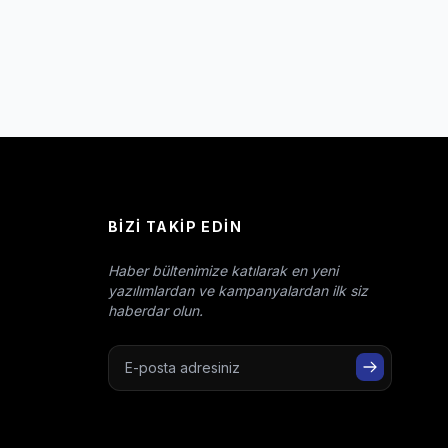
BIZI TAKIP EDIN
Haber bültenimize katılarak en yeni
yazılımlardan ve kampanyalardan ilk siz
haberdar olun.